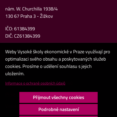
nám. W. Churchilla 1938/4
130 67 Praha 3 - Žižkov
IČO: 61384399
DIČ: CZ61384399
Weby Vysoké školy ekonomické v Praze využívají pro
optimalizaci svého obsahu a poskytovaných služeb
cookies. Prosíme o udělení souhlasu s jejich
Admin
uložením.
Cookies a ochrana osobních údajů
Informace o ochraně osobních údajů
Přístupnost webu
Přijmout všechny cookies
Vysoký kontrast
Podrobné nastavení