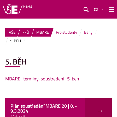
CZ
Hledat
VŠE
FFÚ
MBARE
Pro studenty
Běhy
5. BĚH
5. BĚH
MBARE_terminy-soustredeni_5-beh
Plán soustředění MBARE 20 | 8. -
9.3.2024
143,6 KB