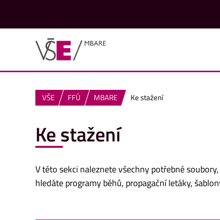
VŠE
FFÚ
MBARE
Ke stažení
Ke stažení
V této sekci naleznete všechny potřebné soubory,
hledáte programy běhů, propagační letáky, šablony