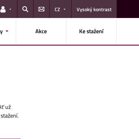
CZ
Vysoký kontrast
Odkazy pro uživatele
Hledat
ty
Akce
Ke stažení
Ať už
stažení.