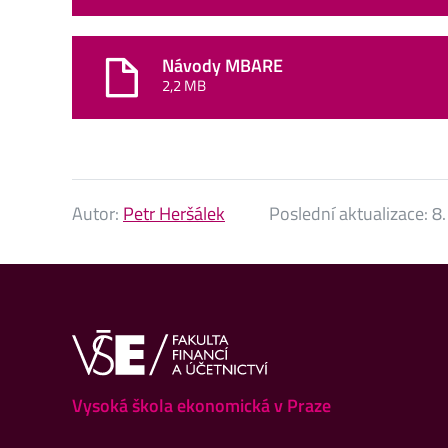
Návody MBARE
2,2 MB
Autor:
Petr Heršálek
Poslední aktualizace:
8.
Vysoká škola ekonomická v Praze